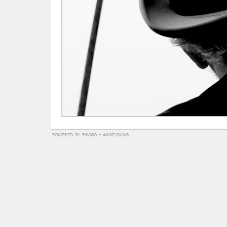
powered by
piwigo
-
anmeldung