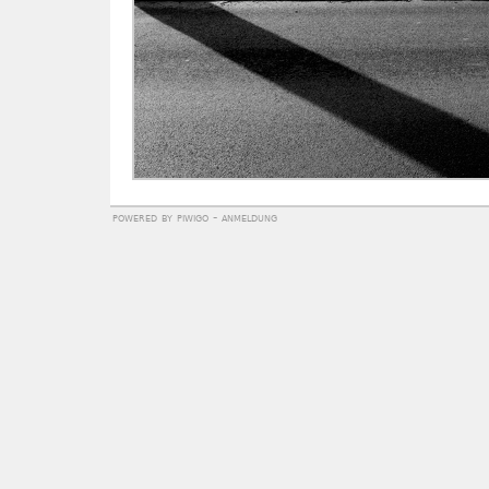
powered by
piwigo
-
anmeldung