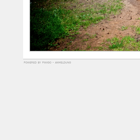
powered by
piwigo
-
anmeldung