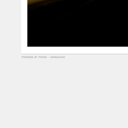
powered by
piwigo
-
anmeldung