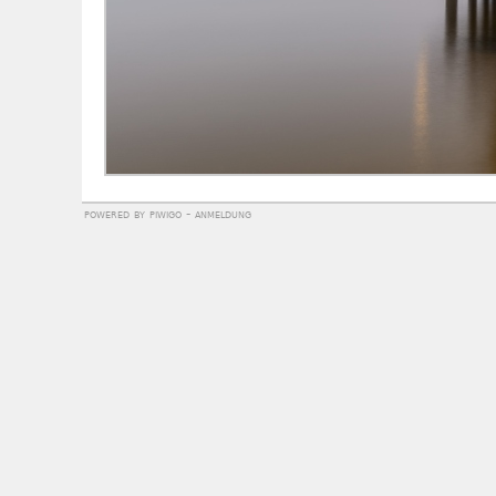
powered by
piwigo
-
anmeldung