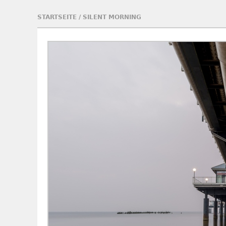
STARTSEITE
/
SILENT MORNING