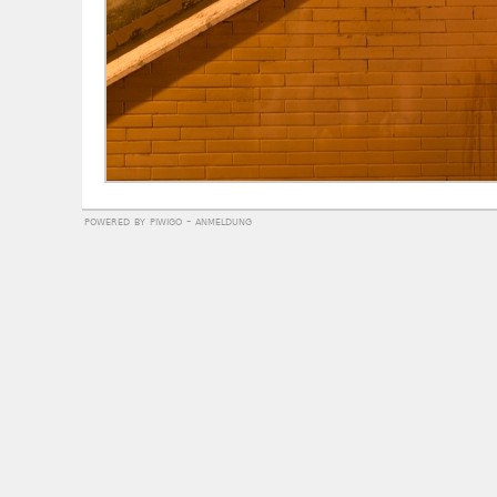
powered by
piwigo
-
anmeldung