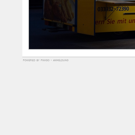
powered by
piwigo
-
anmeldung