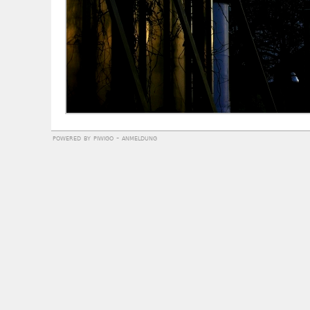
powered by
piwigo
-
anmeldung