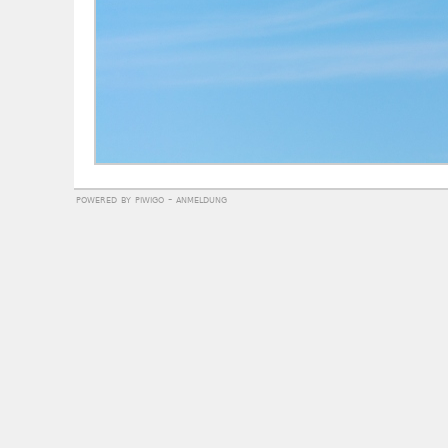
powered by
piwigo
-
anmeldung