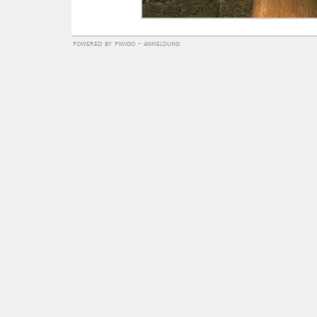
powered by
piwigo
-
anmeldung