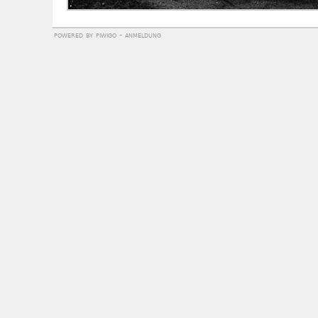
powered by
piwigo
-
anmeldung