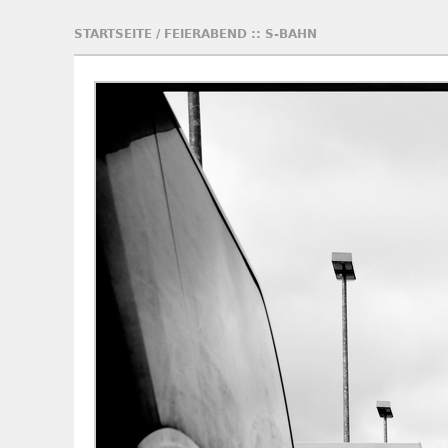
STARTSEITE
/
FEIERABEND :: S-BAHN