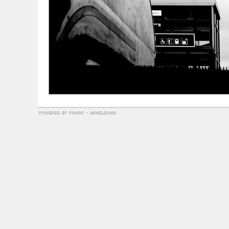
powered by
piwigo
-
anmeldung