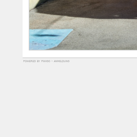
powered by
piwigo
-
anmeldung