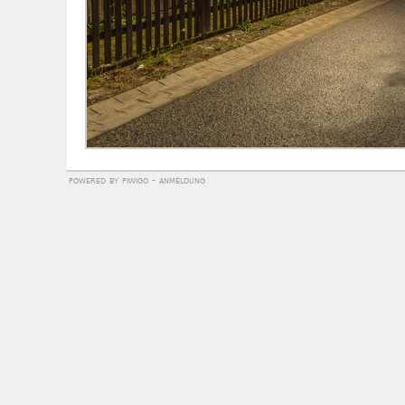
powered by
piwigo
-
anmeldung