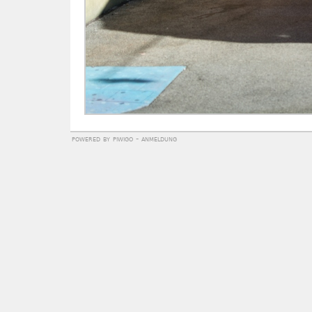
powered by
piwigo
-
anmeldung